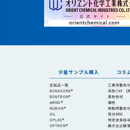
少量サンプル購入
コラ
全製品一覧
工業用着色
BONASORB®
染色CNF 
BONTRON®
黒色色材
e
BIND®
補色
NUBIAN®
樹脂用着色
OIL
発光材料
OPLAS®
特定波長吸
OPTRON®
展示会出展