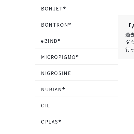
BONJET®
BONTRON®
「
過
eBIND®
ダ
行
MICROPIGMO®
NIGROSINE
NUBIAN®
OIL
OPLAS®