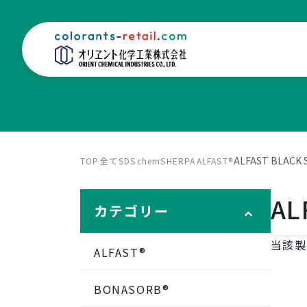
ALFAST BLACK 
TOP
全て
SDS
chemSHERPA
ALFAST®
AL
カテゴリー
当該製
ALFAST®
BONASORB®