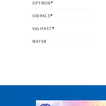
OPTRON®
ORIPACS®
VALIFAST®
WATER