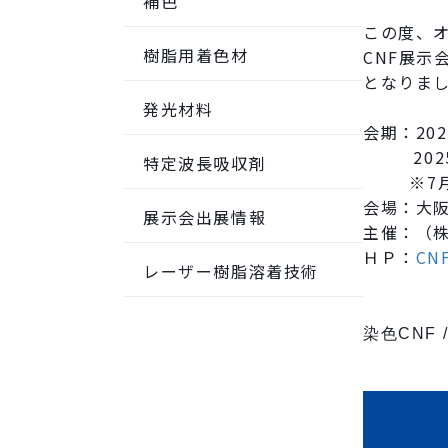
補色
この度、
樹脂用着色材
CNF展示
となりま
発光材料
会期：202
2025年
特定波長吸収剤
※7月31
会場：大
展示会出展情報
主催：（
ＨＰ：
CN
レーザー樹脂溶着技術
染色CNF