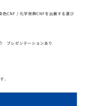
染色CNF / 化学修飾CNFを出展する運び
の紹介 プレゼンテーションあり
ます。