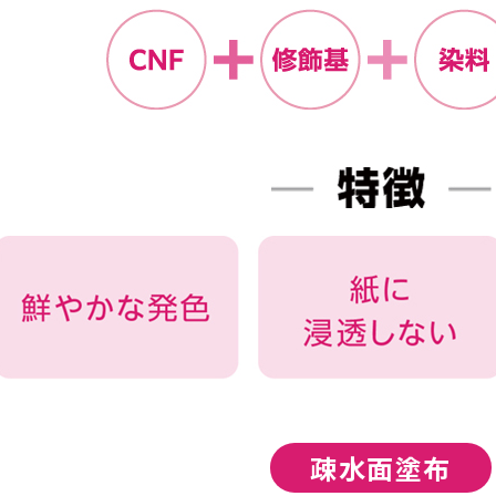
疎水面塗布