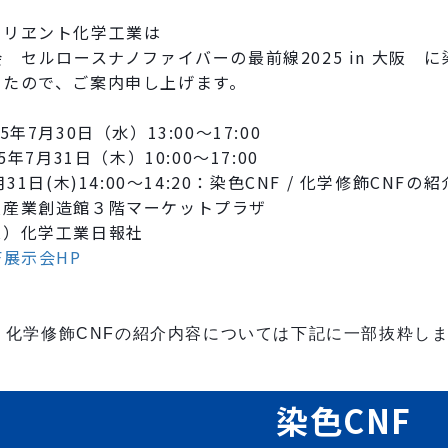
オリヱント化学工業は
会 セルロースナノファイバーの最前線2025 in 大阪 に
したので、ご案内申し上げます。
5年7月30日（水）13:00～17:00
7月31日（木）10:00～17:00
日(木)14:00～14:20：染色CNF / 化学修飾CNF
阪産業創造館３階マーケットプラザ
株）化学工業日報社
F展示会HP
 / 化学修飾CNFの紹介内容については下記に一部抜粋し
染色CNF