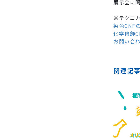
展示会に
※テクニ
染色CNFの
化学修飾C
お問い合
関連記