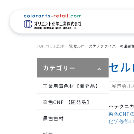
TOP
コラム記事一覧
セルロースナノファイバーの最前線
セル
カテゴリー
工業用着色材【開発品】
展示会出
染色CNF 【開発品】
※テクニ
染色CNFの
黒色色材
化学修飾C